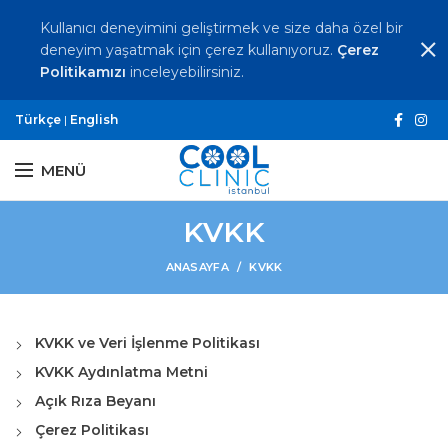
Kullanıcı deneyimini geliştirmek ve size daha özel bir
deneyim yaşatmak için çerez kullanıyoruz.
Çerez
Politikamızı
inceleyebilirsiniz.
Türkçe
|
English
MENÜ
KVKK
ANASAYFA
KVKK
KVKK ve Veri İşlenme Politikası
KVKK Aydınlatma Metni
Açık Rıza Beyanı
Çerez Politikası